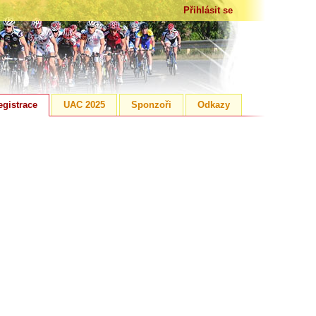
Přihlásit se
egistrace
UAC 2025
Sponzoři
Odkazy