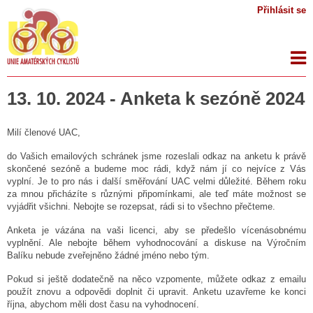
Přihlásit se
13. 10. 2024 - Anketa k sezóně 2024
Milí členové UAC,
do Vašich emailových schránek jsme rozeslali odkaz na anketu k právě
skončené sezóně a budeme moc rádi, když nám jí co nejvíce z Vás
vyplní. Je to pro nás i další směřování UAC velmi důležité. Během roku
za mnou přicházíte s různými připomínkami, ale teď máte možnost se
vyjádřit všichni. Nebojte se rozepsat, rádi si to všechno přečteme.
Anketa je vázána na vaši licenci, aby se předešlo vícenásobnému
vyplnění. Ale nebojte během vyhodnocování a diskuse na Výročním
Balíku nebude zveřejněno žádné jméno nebo tým.
Pokud si ještě dodatečně na něco vzpomente, můžete odkaz z emailu
použít znovu a odpovědi doplnit či upravit. Anketu uzavřeme ke konci
října, abychom měli dost času na vyhodnocení.