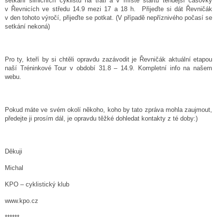
setkání silničních cyklistů na trati a v místě startu tehdejší časovky
v Řevnicích ve středu 14.9 mezi 17 a 18 h. Přijeďte si dát Řevničák
v den tohoto výročí, přijeďte se potkat. (V případě nepříznivého počasí se
setkání nekoná)
Pro ty, kteří by si chtěli opravdu zazávodit je Řevničák aktuální etapou
naší Tréninkové Tour v období 31.8 – 14.9. Kompletní info na našem
webu.
Pokud máte ve svém okolí někoho, koho by tato zpráva mohla zaujmout,
předejte ji prosím dál, je opravdu těžké dohledat kontakty z té doby:)
Děkuji
Michal
KPO – cyklistický klub
www.kpo.cz