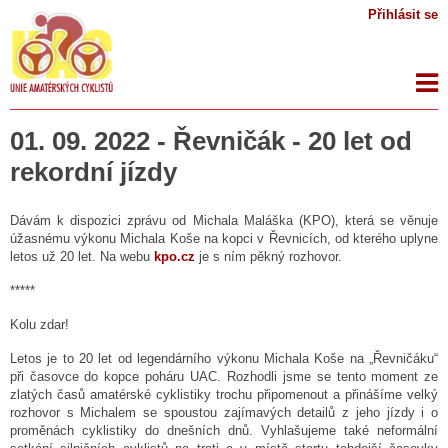
Přihlásit se
01. 09. 2022 - Řevničák - 20 let od
rekordní jízdy
Dávám k dispozici zprávu od Michala Maláška (KPO), která se věnuje
úžasnému výkonu Michala Koše na kopci v Řevnicích, od kterého uplyne
letos už 20 let. Na webu
kpo.cz
je s ním pěkný rozhovor.
*****
Kolu zdar!
Letos je to 20 let od legendárního výkonu Michala Koše na „Řevničáku“
při časovce do kopce poháru UAC. Rozhodli jsme se tento moment ze
zlatých časů amatérské cyklistiky trochu připomenout a přinášíme velký
rozhovor s Michalem se spoustou zajímavých detailů z jeho jízdy i o
proměnách cyklistiky do dnešních dnů. Vyhlašujeme také neformální